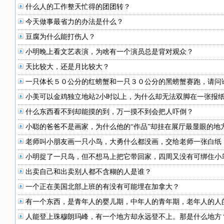
什么人的工作整天忙得的团团转？
今天做事最省力的办法是什么？
豆腐为什么能打伤人？
小明晚上看文艺表演，为啥有一个演员总是背对观众？
天比较大，还是月比较大？
一只体长５０公分的红螃蟹和一只３０公分的黑螃蟹赛跑，请问
小美可以金鸡独立地站2小时以上，为什么却无法双脚在一张报
什么东西看不到却能摸的到，万一摸不到会把人吓倒？
小聪的爸爸不是画家，为什么他的“作品”却挂在展厅最显眼的地
老师叫小朋友画一只小鸟，大勇什么都没画，交给老师一张白纸
小明捉了一只鸟，但不想马上把它带回家，四周又没有可绑住小
出卖自己和出卖别人都不含糊的人是谁？
一个正在美国北部上班的有没有可能埋在加拿大？
有一个东西，是青年人的婴儿期，中年人的青年期，老年人的人
人能登上珠穆朗玛峰，有一个地方却永远登不上。那是什么地方