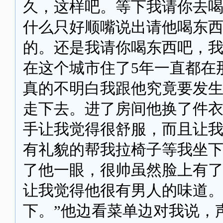
久，这样吧。等下我请你去喝
什么只好顺嘴说出请他喝东西
的。还是我请你喝东西吧，
在这个城市住了5年一直都在
真的不明白我跟他究竟要发
走下去。进了房间他换了件
手让我觉得很舒服，而且让
有礼貌的帮我拉椅子等我坐
了他一眼，很帅虽然脸上有
让我觉得他很有男人的味道。
下。”他边看菜单边对我说，声