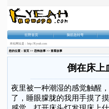
狂野首页
脑筋急转弯
本站网址是：http://Kyeah.com
您的位置：
首页
>>
恐怖故事
>> 查看故事
倒在床上
夜里被一种潮湿的感觉触醒
了，睡眼朦胧的我用手摸了
感觉，打开床头灯发现床上